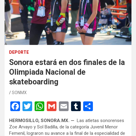
DEPORTE
Sonora estará en dos finales de la
Olimpiada Nacional de
skateboarding
SONMX
F
T
W
G
E
T
C
a
wi
h
m
m
u
o
HERMOSILLO, SONORA.MX. —
Las atletas sonorenses
ce
tt
at
ail
ail
m
m
Zoe Arvayo y Sol Badilla, de la categoría Juvenil Menor
b
er
s
bl
p
Femenil, lograron su avance a la final de la especialidad de