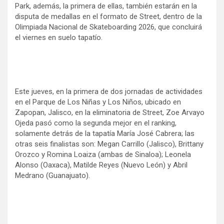
Park, además, la primera de ellas, también estarán en la
o
A
r
ar
disputa de medallas en el formato de Street, dentro de la
o
p
tir
Olimpiada Nacional de Skateboarding 2026, que concluirá
el viernes en suelo tapatío.
k
p
Este jueves, en la primera de dos jornadas de actividades
en el Parque de Los Niñas y Los Niños, ubicado en
Zapopan, Jalisco, en la eliminatoria de Street, Zoe Arvayo
Ojeda pasó como la segunda mejor en el ranking,
solamente detrás de la tapatía María José Cabrera; las
otras seis finalistas son: Megan Carrillo (Jalisco), Brittany
Orozco y Romina Loaiza (ambas de Sinaloa); Leonela
Alonso (Oaxaca), Matilde Reyes (Nuevo León) y Abril
Medrano (Guanajuato).