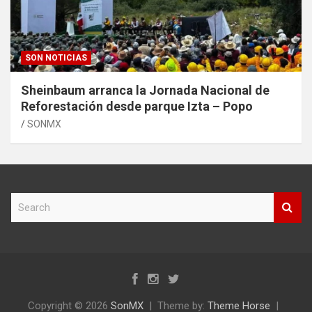
SON NOTICIAS
Sheinbaum arranca la Jornada Nacional de
Reforestación desde parque Izta – Popo
SONMX
S
e
a
r
c
h
Copyright © 2026
SonMX
Theme by:
Theme Horse