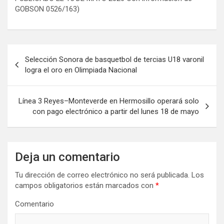
GOBSON 0526/163)
N
Selección Sonora de basquetbol de tercias U18 varonil
a
logra el oro en Olimpiada Nacional
v
e
Línea 3 Reyes–Monteverde en Hermosillo operará solo
con pago electrónico a partir del lunes 18 de mayo
g
a
c
Deja un comentario
i
Tu dirección de correo electrónico no será publicada.
Los
ó
campos obligatorios están marcados con
*
n
Comentario
d