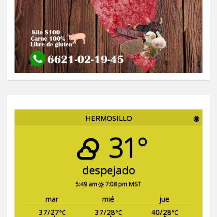
HERMOSILLO
◉
31°
despejado
5:49 am
7:08 pm MST
mar
mié
jue
37/27
37/28
40/28
°C
°C
°C