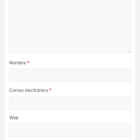
e
e
n
t
r
a
d
Nombre
*
a
s
Correo electrónico
*
Web